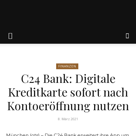
Friedrich
von
FINANZEN
C24 Bank: Digitale
Weik
Kreditkarte sofort nach
Kontoeröffnung nutzen
8. März 2021
München (ots) – Die C24 Bank erweitert ihre App um