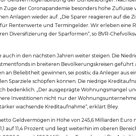
m Zuge der Coronapandemie besonders hohe Zuflüsse v
hen Anlagen wieder auf. „Die Sparer reagieren auf die 
 für Rentenwerte und Termingelder. Wir erleben eine 
ren Diversifizierung der Sparformen“, so BVR-Chefvolksw
auch in den nächsten Jahren weiter steigen. Die Niedr
stmentfonds in breiteren Bevölkerungskreisen geführt a
an Beliebtheit gewinnen, sei positiv, da Anleger aus e
uellen Sparziele schöpfen können. Die niedrige Kreditau
och bedenklich. „Der ausgeprägte Wohnungsmangel un
öhere Investitionen nicht nur der Wohnungsunternehm
tärker wachsende Kreditaufnahme“, erklärt Bley.
netto Geldvermögen in Höhe von 245,6 Milliarden Euro n
1,1 auf 11,4 Prozent und liegt weiterhin im oberen Bereic