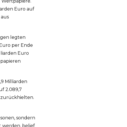
n Wertpapiere.
liarden Euro auf
 aus
agen legten
 Euro per Ende
lliarden Euro
npapieren
9 Milliarden
uf 2.089,7
 zurückhielten.
rsonen, sondern
 werden, belief