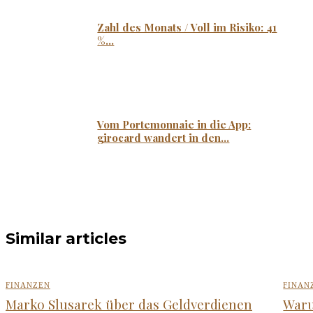
Zahl des Monats / Voll im Risiko: 41
%...
Vom Portemonnaie in die App:
girocard wandert in den...
Similar articles
FINANZEN
FINAN
Marko Slusarek über das Geldverdienen
Waru