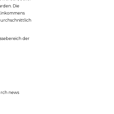
arden. Die
n Einkommens
urchschnittlich
essebereich der
urch news