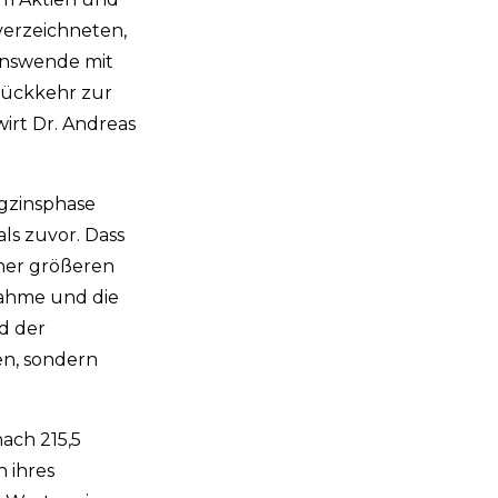
erzeichneten,
Zinswende mit
Rückkehr zur
irt Dr. Andreas
igzinsphase
ls zuvor. Dass
iner größeren
fnahme und die
d der
en, sondern
ach 215,5
h ihres