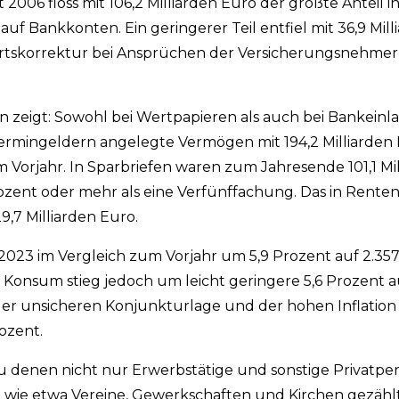
 2006 floss mit 106,2 Milliarden Euro der größte Anteil i
 auf Bankkonten. Ein geringerer Teil entfiel mit 36,9 Mil
rtskorrektur bei Ansprüchen der Versicherungsnehmer
en zeigt: Sowohl bei Wertpapieren als auch bei Bankeinl
 Termingeldern angelegte Vermögen mit 194,2 Milliarden
m Vorjahr. In Sparbriefen waren zum Jahresende 101,1 Mi
zent oder mehr als eine Verfünffachung. Das in Rente
,7 Milliarden Euro.
023 im Vergleich zum Vorjahr um 5,9 Prozent auf 2.357,
r Konsum stieg jedoch um leicht geringere 5,6 Prozent a
 der unsicheren Konjunkturlage und der hohen Inflation
ozent.
 denen nicht nur Erwerbstätige und sonstige Privatpe
n wie etwa Vereine, Gewerkschaften und Kirchen gezählt