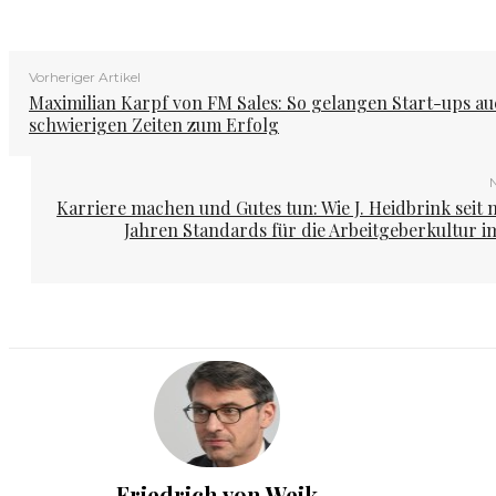
Vorheriger Artikel
Maximilian Karpf von FM Sales: So gelangen Start-ups au
schwierigen Zeiten zum Erfolg
N
Karriere machen und Gutes tun: Wie J. Heidbrink seit 
Jahren Standards für die Arbeitgeberkultur
Friedrich von Weik