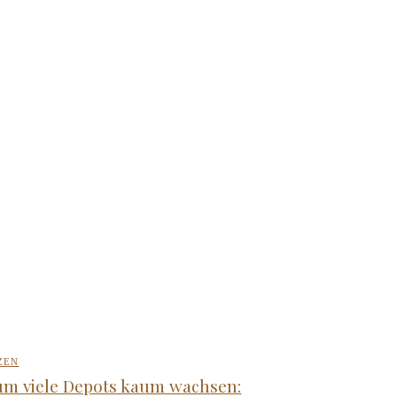
ZEN
m viele Depots kaum wachsen: