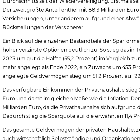
Durchschnitts seit der Wiedervereinigung. Erstmals seit
Der zweitgrößte Anteil entfiel mit 88,3 Milliarden Euro
Versicherungen, unter anderem aufgrund einer Abwä
Rückstellungen der Versicherer.
Ein Blick auf die einzelnen Bestandteile der Sparform
höher verzinste Optionen deutlich zu. So stieg das in
2023 um gut die Hälfte (55,2 Prozent) im Vergleich zu
mehr angelegt als Ende 2022, ein Zuwachs um 453 Pro
angelegte Geldvermögen stieg um 51,2 Prozent auf 229
Das verfügbare Einkommen der Privathaushalte stieg 2
Euro und damit im gleichen Maße wie die Inflation. De
Milliarden Euro, da die Privathaushalte sich aufgrund
Dadurch stieg die Sparquote auf die erwähnten 11,4 Pr
Das gesamte Geldvermögen der privaten Haushalte, zu
auch wirtschaftlich Selbstständige und Organisatione