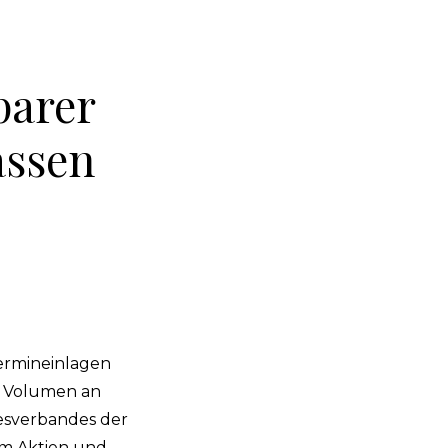
parer
assen
Termineinlagen
e Volumen an
desverbandes der
m Aktien und