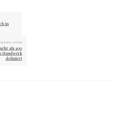
ch in
ächster Artikel
mehr als 100
 im Handwerk
definiert