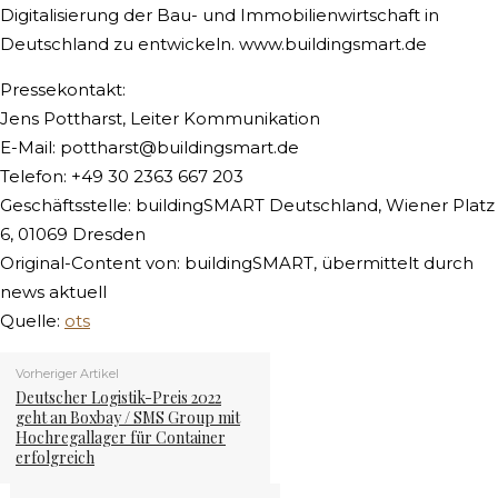
Digitalisierung der Bau- und Immobilienwirtschaft in
Deutschland zu entwickeln. www.buildingsmart.de
Pressekontakt:
Jens Pottharst, Leiter Kommunikation
E-Mail:
pottharst@buildingsmart.de
Telefon: +49 30 2363 667 203
Geschäftsstelle: buildingSMART Deutschland, Wiener Platz
6, 01069 Dresden
Original-Content von: buildingSMART, übermittelt durch
news aktuell
Quelle:
ots
Vorheriger Artikel
Deutscher Logistik-Preis 2022
geht an Boxbay / SMS Group mit
Hochregallager für Container
erfolgreich