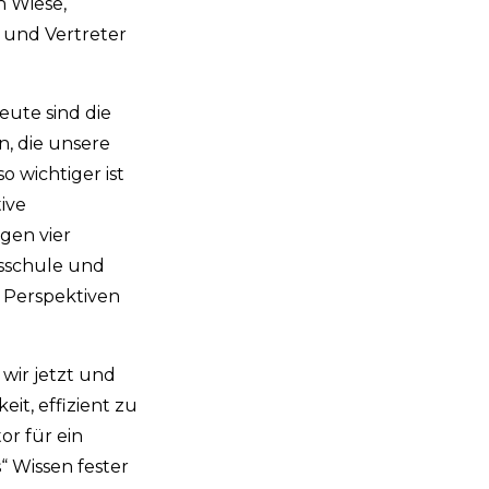
h Wiese,
 und Vertreter
eute sind die
, die unsere
 wichtiger ist
ive
gen vier
fsschule und
n Perspektiven
 wir jetzt und
it, effizient zu
r für ein
 Wissen fester