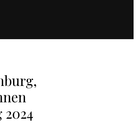
nburg,
nnen
g 2024