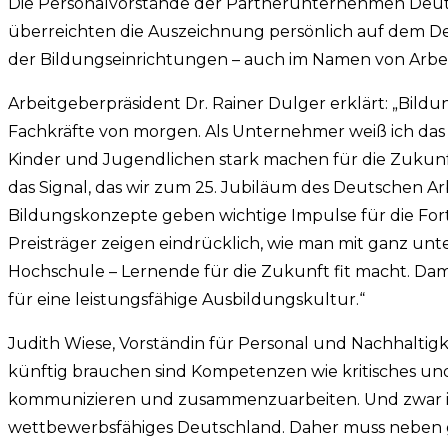
Die Personalvorstände der Partnerunternehmen Deuts
überreichten die Auszeichnung persönlich auf dem Deu
der Bildungseinrichtungen – auch im Namen von Arbei
Arbeitgeberpräsident Dr. Rainer Dulger erklärt: „Bildu
Fachkräfte von morgen. Als Unternehmer weiß ich das
Kinder und Jugendlichen stark machen für die Zukunf
das Signal, das wir zum 25. Jubiläum des Deutschen Ar
Bildungskonzepte geben wichtige Impulse für die Fort
Preisträger zeigen eindrücklich, wie man mit ganz unt
Hochschule – Lernende für die Zukunft fit macht. Dam
für eine leistungsfähige Ausbildungskultur.“
Judith Wiese, Vorständin für Personal und Nachhaltigke
künftig brauchen sind Kompetenzen wie kritisches und k
kommunizieren und zusammenzuarbeiten. Und zwar in al
wettbewerbsfähiges Deutschland. Daher muss neben g