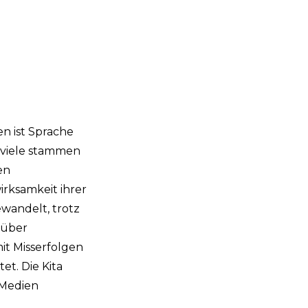
en ist Sprache
, viele stammen
en
rksamkeit ihrer
wandelt, trotz
 über
t Misserfolgen
et. Die Kita
 Medien