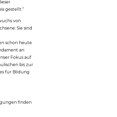
ieser
 gestellt.“
hwuchs von
hsene: Sie sind
den schon heute
undament an
nser Fokus auf
ulischen bis zur
es für Bildung
ngungen finden