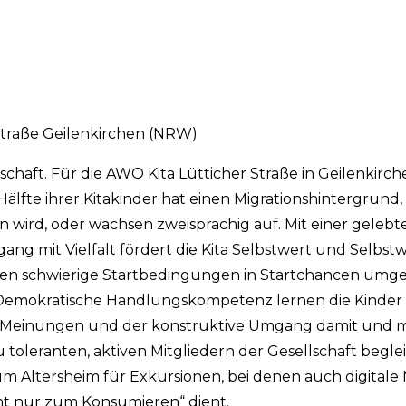
Straße Geilenkirchen (NRW)
lschaft. Für die AWO Kita Lütticher Straße in Geilenkirch
älfte ihrer Kitakinder hat einen Migrationshintergrund
 wird, oder wachsen zweisprachig auf. Mit einer gelebt
mit Vielfalt fördert die Kita Selbstwert und Selbstwi
den schwierige Startbedingungen in Startchancen umge
. Demokratische Handlungskompetenz lernen die Kinder
 Meinungen und der konstruktive Umgang damit und mi
oleranten, aktiven Mitgliedern der Gesellschaft begleit
um Altersheim für Exkursionen, bei denen auch digitale
cht nur zum Konsumieren“ dient.