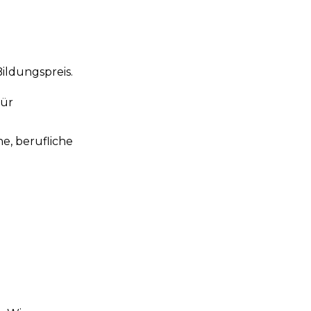
ldungspreis.
für
e, berufliche