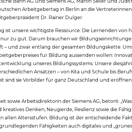
che Bahn AG und Siemens AG, Martin Seiler und Judit
tschen Arbeitgebertag in Berlin an die Vertreterinnen
tgeberpräsident Dr. Rainer Dulger.
ng ist unsere wichtigste Ressource: Die Lernenden von h
 nur zu gut. Darum brauchen wir Bildungseinrichtungen
t – und zwar entlang der gesamten Bildungskette. Umso
beitgeberpreises für Bildung aussenden wollen: Innovat
entwicklung unseres Bildungssystems. Unsere diesjähri
erschiedlichen Ansätzen – von Kita und Schule bis Beru
it sind sie Vorbilder für ganz Deutschland und eröffne
it sowie Arbeitsdirektorin der Siemens AG, betont: „Was
reatives Denken, Neugierde, Resilienz sowie die Fähigke
len Altersstufen. Bildung ist der entscheidende Fakto
rundlegenden Fähigkeiten auch digitales und „grünes“