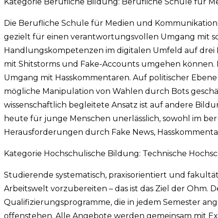
Kategorie Berufliche Bildung: Berufliche Schule fü
Die Berufliche Schule für Medien und Kommunikation s
gezielt für einen verantwortungsvollen Umgang mit s
Handlungskompetenzen im digitalen Umfeld auf drei Eb
mit Shitstorms und Fake-Accounts umgehen können. Pr
Umgang mit Hasskommentaren. Auf politischer Ebene 
mögliche Manipulation von Wahlen durch Bots geschär
wissenschaftlich begleitete Ansatz ist auf andere Bild
heute für junge Menschen unerlässlich, sowohl im beru
Herausforderungen durch Fake News, Hasskommentar
Kategorie Hochschulische Bildung: Technische Hoch
Studierende systematisch, praxisorientiert und fakultä
Arbeitswelt vorzubereiten – das ist das Ziel der Ohm. 
Qualifizierungsprogramme, die in jedem Semester an
offenstehen. Alle Angebote werden gemeinsam mit E