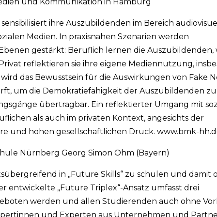
r Medien und Kommunikation in Hamburg
ensibilisiert ihre Auszubildenden im Bereich audiovisu
ozialen Medien. In praxisnahen Szenarien werden
enen gestärkt: Beruflich lernen die Auszubildenden, w
ivat reflektieren sie ihre eigene Mediennutzung, insb
wird das Bewusstsein für die Auswirkungen von Fake N
ft, um die Demokratiefähigkeit der Auszubildenden zu 
ungsgänge übertragbar. Ein reflektierter Umgang mit soz
flichen als auch im privaten Kontext, angesichts der
e und hohen gesellschaftlichen Druck. www.bmk-hh.d
schule Nürnberg Georg Simon Ohm (Bayern)
tsübergreifend in „Future Skills“ zu schulen und damit o
Der entwickelte „Future Triplex“-Ansatz umfasst drei
geboten werden und allen Studierenden auch ohne Vor
xpertinnen und Experten aus Unternehmen und Partner