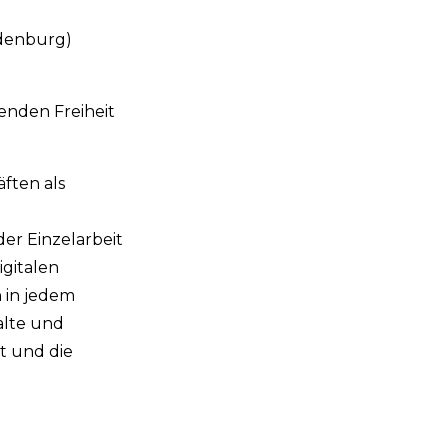
ndenburg)
enden Freiheit
ften als
er Einzelarbeit
gitalen
 in jedem
alte und
t und die