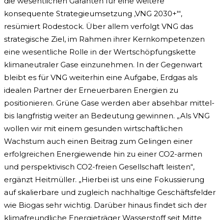
die wesentlichen Garanten für eine weitere
konsequente Strategieumsetzung ‚VNG 2030+'“,
resümiert Rodestock. Über allem verfolgt VNG das
strategische Ziel, im Rahmen ihrer Kernkompetenzen
eine wesentliche Rolle in der Wertschöpfungskette
klimaneutraler Gase einzunehmen. In der Gegenwart
bleibt es für VNG weiterhin eine Aufgabe, Erdgas als
idealen Partner der Erneuerbaren Energien zu
positionieren. Grüne Gase werden aber absehbar mittel-
bis langfristig weiter an Bedeutung gewinnen. „Als VNG
wollen wir mit einem gesunden wirtschaftlichen
Wachstum auch einen Beitrag zum Gelingen einer
erfolgreichen Energiewende hin zu einer CO2-armen
und perspektivisch CO2-freien Gesellschaft leisten“,
ergänzt Heitmüller. „Hierbei ist uns eine Fokussierung
auf skalierbare und zugleich nachhaltige Geschäftsfelder
wie Biogas sehr wichtig. Darüber hinaus findet sich der
klimafreundliche Energieträger Wasserstoff seit Mitte