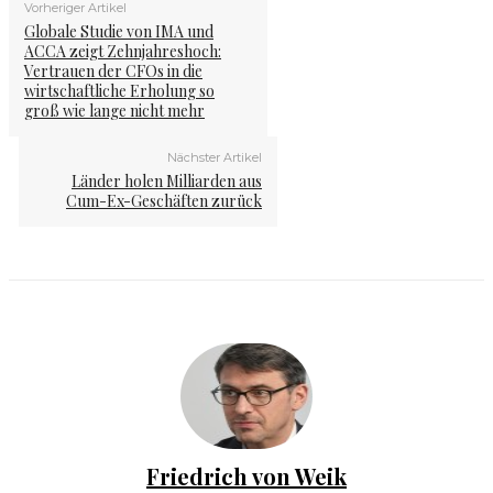
Vorheriger Artikel
Globale Studie von IMA und
ACCA zeigt Zehnjahreshoch:
Vertrauen der CFOs in die
wirtschaftliche Erholung so
groß wie lange nicht mehr
Nächster Artikel
Länder holen Milliarden aus
Cum-Ex-Geschäften zurück
Friedrich von Weik