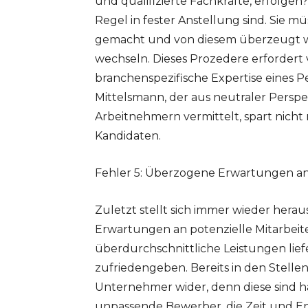
und qualifizierte Fachkräfte, erfolgen?
Regel in fester Anstellung sind. Sie
gemacht und von diesem überzeugt wer
wechseln. Dieses Prozedere erfordert 
branchenspezifische Expertise eines Pe
Mittelsmann, der aus neutraler Persp
Arbeitnehmern vermittelt, spart nicht
Kandidaten.
Fehler 5: Überzogene Erwartungen an 
Zuletzt stellt sich immer wieder herau
Erwartungen an potenzielle Mitarbeiter
überdurchschnittliche Leistungen lief
zufriedengeben. Bereits in den Stellen
Unternehmer wider, denn diese sind hä
unpassende Bewerber, die Zeit und E