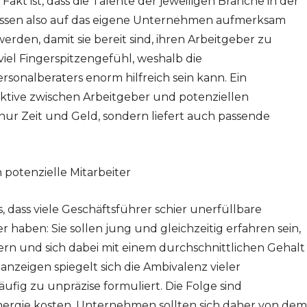
 Fakt ist, dass die Talente der jeweiligen Branche in der
 müssen also auf das eigene Unternehmen aufmerksam
den, damit sie bereit sind, ihren Arbeitgeber zu
viel Fingerspitzengefühl, weshalb die
rsonalberaters enorm hilfreich sein kann. Ein
ektive zwischen Arbeitgeber und potenziellen
 nur Zeit und Geld, sondern liefert auch passende
potenzielle Mitarbeiter
s, dass viele Geschäftsführer schier unerfüllbare
 haben: Sie sollen jung und gleichzeitig erfahren sein,
ern und sich dabei mit einem durchschnittlichen Gehalt
anzeigen spiegelt sich die Ambivalenz vieler
ufig zu unpräzise formuliert. Die Folge sind
nergie kosten. Unternehmen sollten sich daher von dem