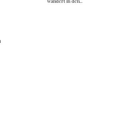
wandert in den...
l
u