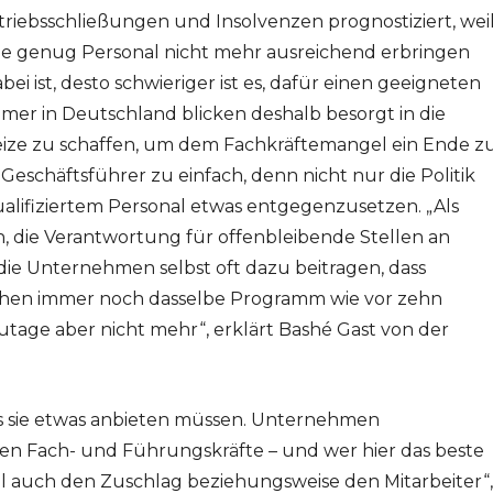
riebsschließungen und Insolvenzen prognostiziert, wei
e genug Personal nicht mehr ausreichend erbringen
abei ist, desto schwieriger ist es, dafür einen geeigneten
hmer in Deutschland blicken deshalb besorgt in die
nreize zu schaffen, um dem Fachkräftemangel ein Ende z
Geschäftsführer zu einfach, denn nicht nur die Politik
ualifiziertem Personal etwas entgegenzusetzen. „Als
ch, die Verantwortung für offenbleibende Stellen an
 die Unternehmen selbst oft dazu beitragen, dass
ziehen immer noch dasselbe Programm wie vor zehn
utage aber nicht mehr“, erklärt Bashé Gast von der
 sie etwas anbieten müssen. Unternehmen
en Fach- und Führungskräfte – und wer hier das beste
 auch den Zuschlag beziehungsweise den Mitarbeiter“,