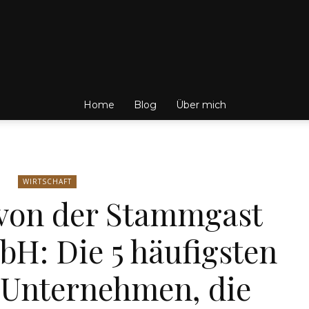
Friedrich
Home
Blog
Über mich
von
WIRTSCHAFT
 von der Stammgast
H: Die 5 häufigsten
Weik
 Unternehmen, die