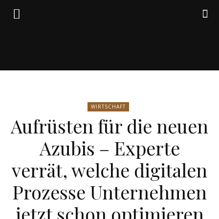
Friedrich
WIRTSCHAFT
von
Aufrüsten für die neuen
Azubis – Experte
Weik
verrät, welche digitalen
Prozesse Unternehmen
jetzt schon optimieren