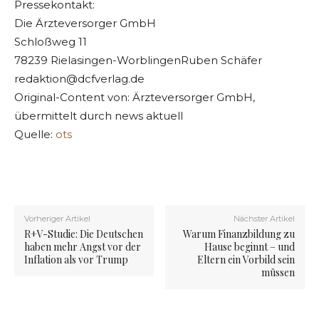
Pressekontakt:
Die Ärzteversorger GmbH
Schloßweg 11
78239 Rielasingen-WorblingenRuben Schäfer
redaktion@dcfverlag.de
Original-Content von: Ärzteversorger GmbH,
übermittelt durch news aktuell
Quelle:
ots
Vorheriger Artikel
Nächster Artikel
R+V-Studie: Die Deutschen
Warum Finanzbildung zu
haben mehr Angst vor der
Hause beginnt – und
Inflation als vor Trump
Eltern ein Vorbild sein
müssen