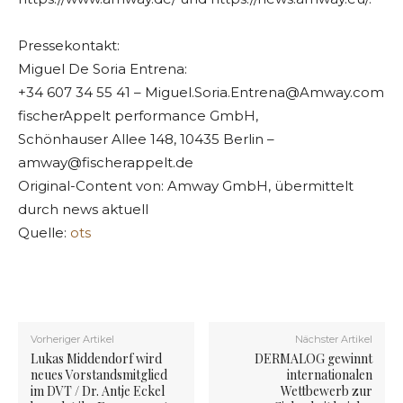
Pressekontakt:
Miguel De Soria Entrena:
+34 607 34 55 41 –
Miguel.Soria.Entrena@Amway.com
fischerAppelt performance GmbH,
Schönhauser Allee 148, 10435 Berlin –
amway@fischerappelt.de
Original-Content von: Amway GmbH, übermittelt
durch news aktuell
Quelle:
ots
Vorheriger Artikel
Nächster Artikel
Lukas Middendorf wird
DERMALOG gewinnt
neues Vorstandsmitglied
internationalen
im DVT / Dr. Antje Eckel
Wettbewerb zur