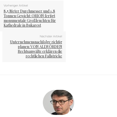
Vorheriger Artikel
8,5 Meter Durchmesser und 1,8
Tonnen Gewicht: ORION fertigt
monumentale Großleuchten für
Kathedrale in Bukarest
Nächster Artikel
Unternehmensnachfolge richtig
planen: VON ALLWÖRDEN
Rechtsanwälte erklären die
rechtlichen Fallstricke