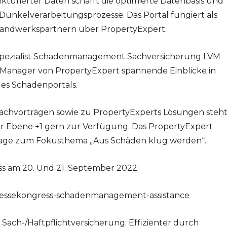
turierter Daten schafft die optimierte Datenbasis und
Dunkelverarbeitungsprozesse. Das Portal fungiert als
Handwerkspartnern über PropertyExpert.
Spezialist Schadenmanagement Sachversicherung LVM
Manager von PropertyExpert spannende Einblicke in
es Schadenportals.
chvorträgen sowie zu PropertyExperts Lösungen steh
r Ebene +1 gern zur Verfügung. Das PropertyExpert
Tage zum Fokusthema „Aus Schäden klug werden“.
s am 20. Und 21. September 2022:
/messekongress-schadenmanagement-assistance
ach-/Haftpflichtversicherung: Effizienter durch