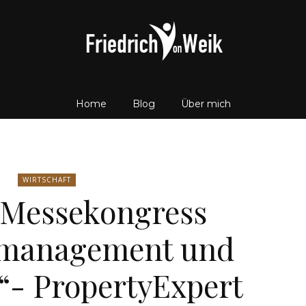
Home
Blog
Über mich
Friedrich
WIRTSCHAFT
e Messekongress
von
management und
“- PropertyExpert
Weik